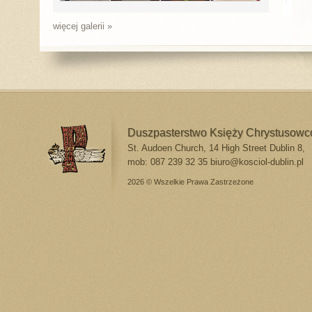
więcej galerii »
Duszpasterstwo Księży Chrystusow
St. Audoen Church, 14 High Street Dublin 8,
mob: 087 239 32 35
biuro@kosciol-dublin.pl
2026 © Wszelkie Prawa Zastrzeżone